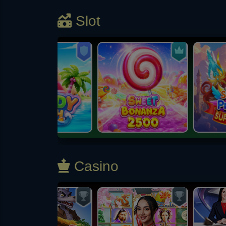
Slot
Casino