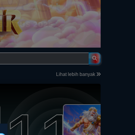
Lihat lebih banyak