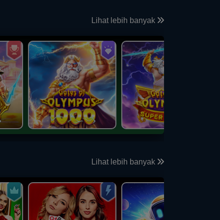
Lihat lebih banyak
Lihat lebih banyak