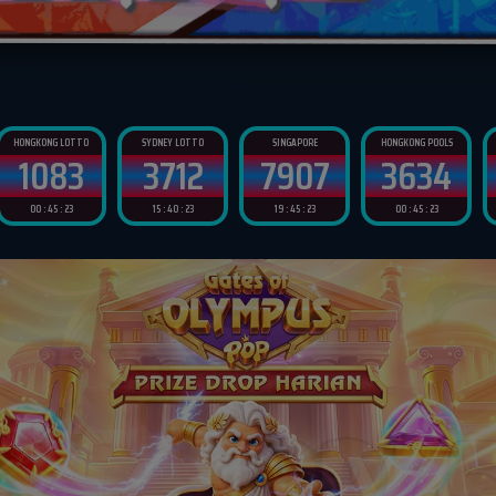
SYDNEY LOTTO
SINGAPORE
HONGKONG POOLS
SYDNEY POOLS
3712
7907
3634
0158
15 : 40 : 19
19 : 45 : 19
00 : 45 : 19
15 : 40 : 19