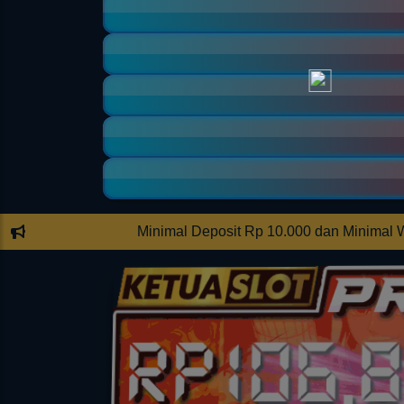
 10.000 dan Minimal WD Rp 50.000 . Menang Berapapun Akan D