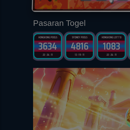
Pasaran Togel
SINGAPORE
HONGKONG POOLS
SYDNEY POOLS
HONGKONG LOTTO
0715
3634
4816
1083
TUTUP
22 : 24 : 07
13 : 19 : 07
22 : 24 : 07