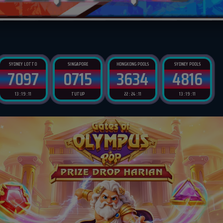
SYDNEY LOTTO
SINGAPORE
HONGKONG POOLS
SYDNEY POOLS
7097
0715
3634
4816
13 : 19 : 07
TUTUP
22 : 24 : 07
13 : 19 : 07