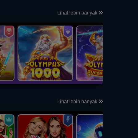
Lihat lebih banyak
Lihat lebih banyak