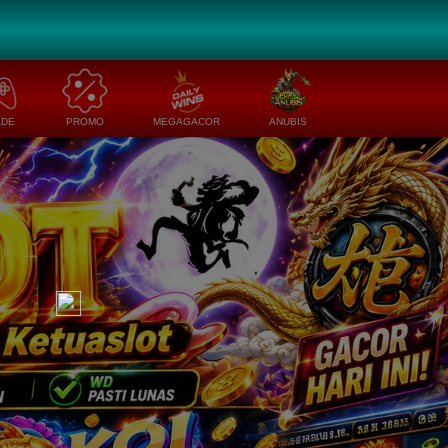
ADE
PROMO
MEGAGACOR
ANUBIS