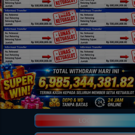
LOGIN