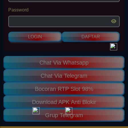
Password
LOGIN
DAFTAR
Chat Via Whatsapp
Chat Via Telegram
Bocoran RTP Slot 98%
Download APK Anti Blokir
Grup Telegram