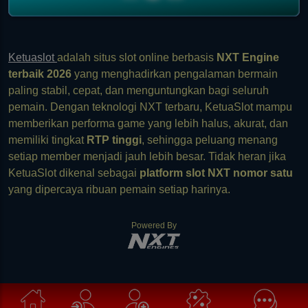
Ketuaslot
adalah situs slot online berbasis
NXT Engine
terbaik 2026
yang menghadirkan pengalaman bermain
paling stabil, cepat, dan menguntungkan bagi seluruh
pemain. Dengan teknologi NXT terbaru, KetuaSlot mampu
memberikan performa game yang lebih halus, akurat, dan
memiliki tingkat
RTP tinggi
, sehingga peluang menang
setiap member menjadi jauh lebih besar. Tidak heran jika
KetuaSlot dikenal sebagai
platform slot NXT nomor satu
yang dipercaya ribuan pemain setiap harinya.
Powered By
jj****qa Berhasil Withdraw Rp 1.364.000,00