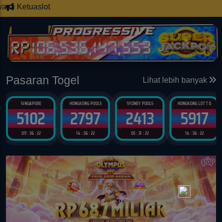
ot
Pasaran Togel
Lihat lebih banyak
HONGKONG POOLS
SYDNEY POOLS
HONGKONG LOTTO
SYDNEY LOTTO
2797
2413
5917
1377
14 : 36 : 21
05 : 31 : 21
14 : 36 : 21
05 : 31 : 21