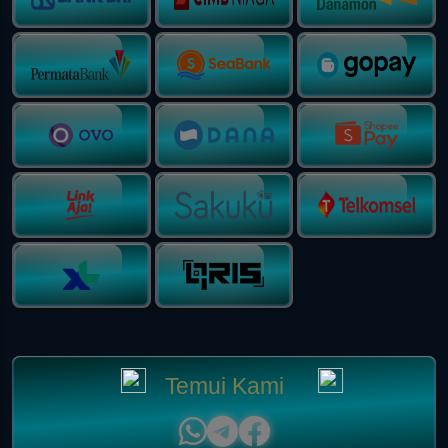
Temui Kami