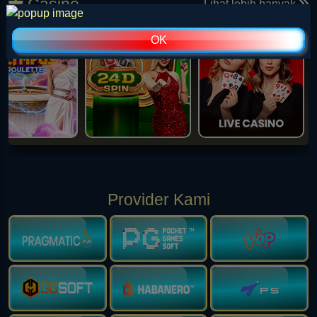
Casino
Lihat lebih banyak
OK
Provider Kami