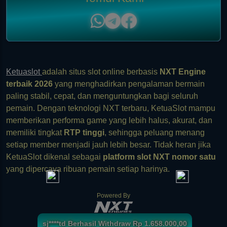
Ketuaslot
adalah situs slot online berbasis
NXT Engine
terbaik 2026
yang menghadirkan pengalaman bermain
paling stabil, cepat, dan menguntungkan bagi seluruh
pemain. Dengan teknologi NXT terbaru, KetuaSlot mampu
memberikan performa game yang lebih halus, akurat, dan
memiliki tingkat
RTP tinggi
, sehingga peluang menang
setiap member menjadi jauh lebih besar. Tidak heran jika
KetuaSlot dikenal sebagai
platform slot NXT nomor satu
yang dipercaya ribuan pemain setiap harinya.
Powered By
sj****td Berhasil Withdraw Rp 1.658.000,00