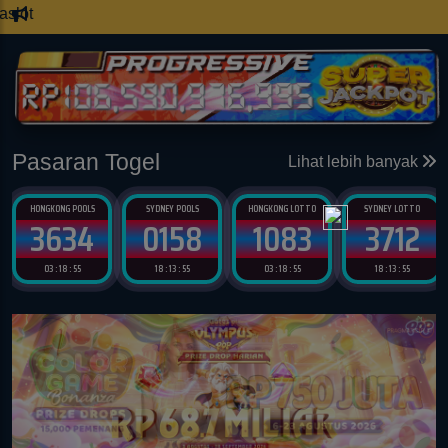
Minimal
Pasaran Togel
Lihat lebih banyak
HONGKONG POOLS
SYDNEY POOLS
HONGKONG LOTTO
SYDNEY LOTTO
3634
0158
1083
3712
03 : 18 : 54
18 : 13 : 54
03 : 18 : 54
18 : 13 : 54