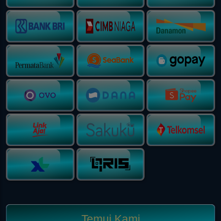
Temui Kami