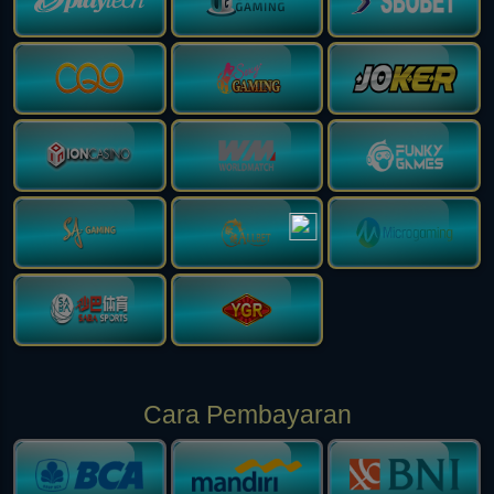
Cara Pembayaran