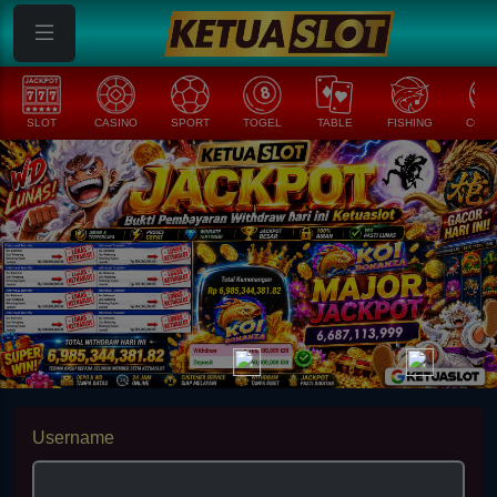
SLOT
CASINO
SPORT
TOGEL
TABLE
FISHING
COCK
Username