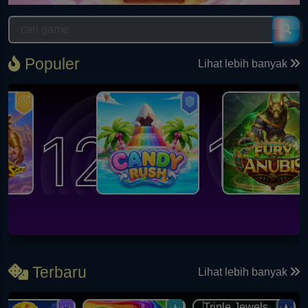
Populer
Lihat lebih banyak
2
1
2
Terbaru
Lihat lebih banyak