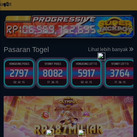
Minimal 
Pasaran Togel
Lihat lebih banyak
HONGKONG POOLS
SYDNEY POOLS
HONGKONG LOTTO
SYDNEY LOTTO
2797
8082
5917
3764
02 : 41 : 14
17 : 36 : 14
02 : 41 : 14
17 : 36 : 14