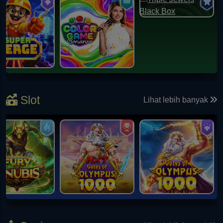
Slot
Lihat lebih banyak