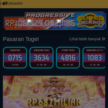
Pasaran Togel
Lihat lebih banyak
HONGKONG POOLS
SYDNEY POOLS
HONGKONG LOTTO
SYDNEY LOTTO
3634
4816
1083
7097
13 : 06 : 07
04 : 01 : 07
13 : 06 : 07
04 : 01 : 07