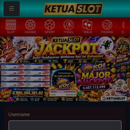
SLOT
CASINO
SPORT
TOGEL
TABLE
FISHING
COCK
Username