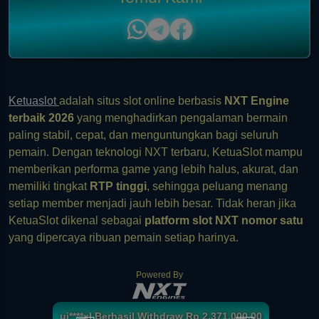
Ketuaslot
adalah situs slot online berbasis
NXT Engine
terbaik 2026
yang menghadirkan pengalaman bermain
paling stabil, cepat, dan menguntungkan bagi seluruh
pemain. Dengan teknologi NXT terbaru, KetuaSlot mampu
memberikan performa game yang lebih halus, akurat, dan
memiliki tingkat
RTP tinggi
, sehingga peluang menang
setiap member menjadi jauh lebih besar. Tidak heran jika
KetuaSlot dikenal sebagai
platform slot NXT nomor satu
yang dipercaya ribuan pemain setiap harinya.
Powered By
ui****xl Berhasil Withdraw Rp 2.371.000,00