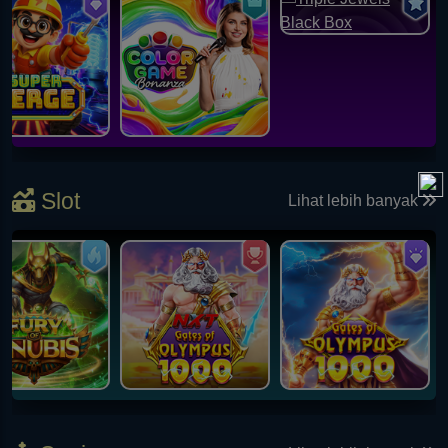
Slot
Lihat lebih banyak