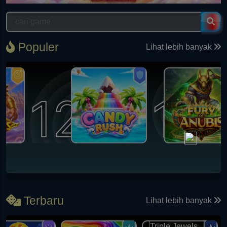
Populer
Lihat lebih banyak
12
1
Terbaru
Lihat lebih banyak