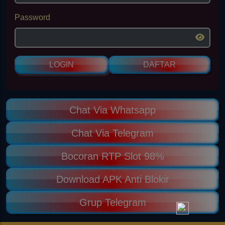
Password
LOGIN
DAFTAR
Chat Via Whatsapp
Chat Via Telegram
Bocoran RTP Slot 98%
Download APK Anti Blokir
Grup Telegram