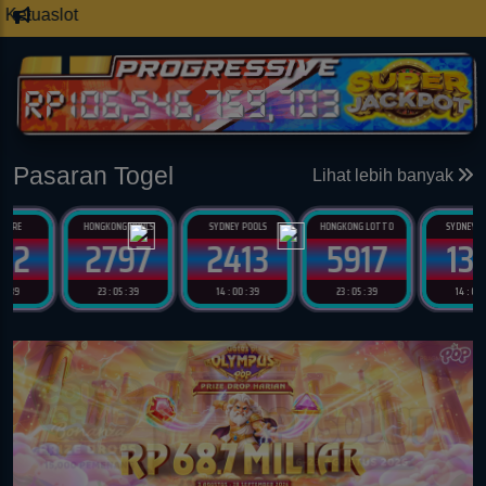
Min
Pasaran Togel
Lihat lebih banyak
HONGKONG POOLS
SYDNEY POOLS
HONGKONG LOTTO
SYDNEY LOTTO
2797
2413
5917
1377
23 : 05 : 38
14 : 00 : 38
23 : 05 : 38
14 : 00 : 38