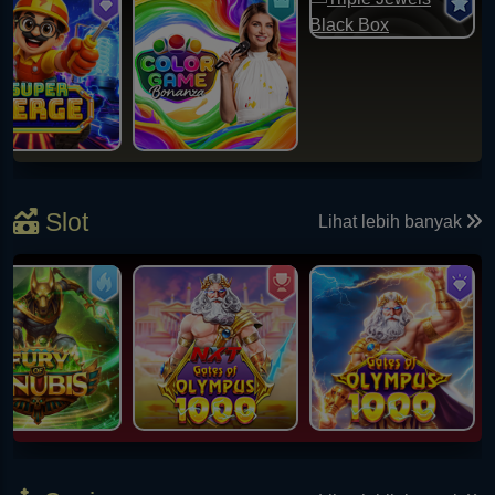
Slot
Lihat lebih banyak