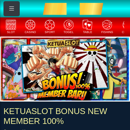
CASINO
SPORT
TOGEL
TABLE
FISHING
COCK F.
ARC
KETUASLOT BONUS NEW
MEMBER 100%