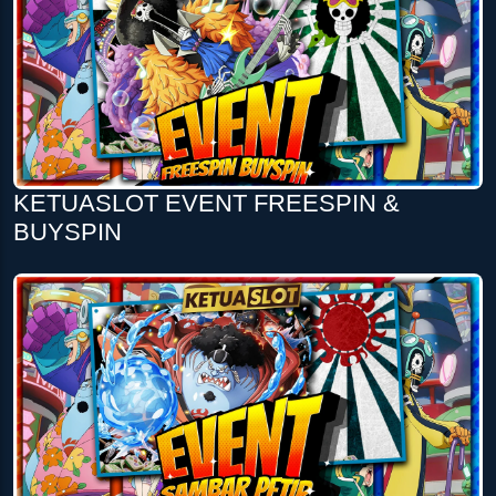
KETUASLOT EVENT FREESPIN &
BUYSPIN