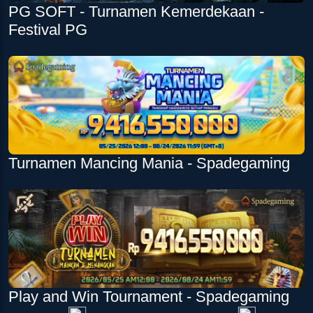
PG SOFT - Turnamen Kemerdekaan -
Festival PG
Turnamen Mancing Mania - Spadegaming
Play and Win Tournament - Spadegaming