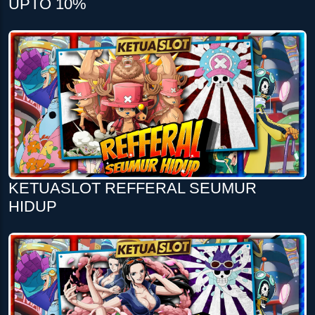
UPTO 10%
KETUASLOT REFFERAL SEUMUR
HIDUP