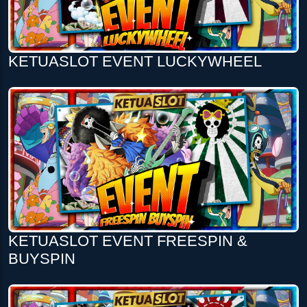
KETUASLOT EVENT LUCKYWHEEL
KETUASLOT EVENT FREESPIN &
BUYSPIN