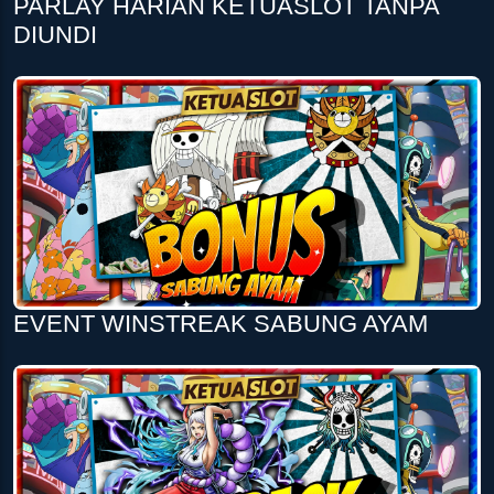
PARLAY HARIAN KETUASLOT TANPA
DIUNDI
EVENT WINSTREAK SABUNG AYAM