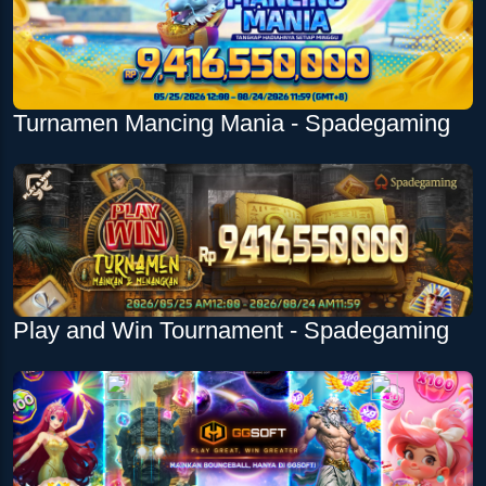
Turnamen Mancing Mania - Spadegaming
Play and Win Tournament - Spadegaming