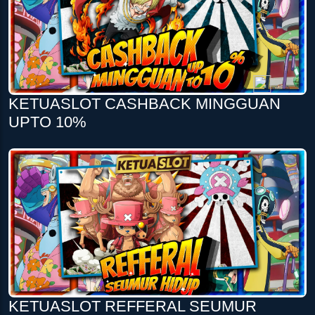
KETUASLOT CASHBACK MINGGUAN
UPTO 10%
KETUASLOT REFFERAL SEUMUR