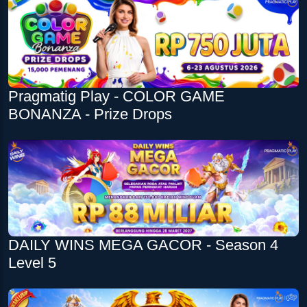
Pragmatig Play - COLOR GAME
BONANZA - Prize Drops
DAILY WINS MEGA GACOR - Season 4
Level 5