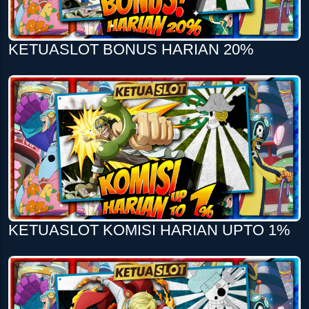
KETUASLOT BONUS HARIAN 20%
KETUASLOT KOMISI HARIAN UPTO 1%