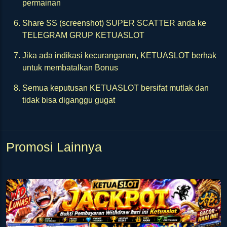
permainan
Share SS (screenshot) SUPER SCATTER anda ke
TELEGRAM GRUP KETUASLOT
Jika ada indikasi kecuranganan, KETUASLOT berhak
untuk membatalkan Bonus
Semua keputusan KETUASLOT bersifat mutlak dan
tidak bisa diganggu gugat
Promosi Lainnya