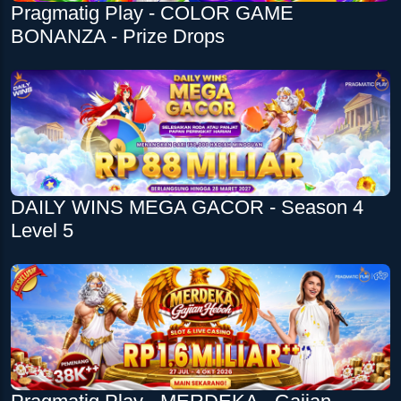
Pragmatig Play - COLOR GAME
BONANZA - Prize Drops
DAILY WINS MEGA GACOR - Season 4
Level 5