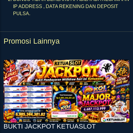
IP ADDRESS , DATA REKENING DAN DEPOSIT
PULSA.
Promosi Lainnya
BUKTI JACKPOT KETUASLOT