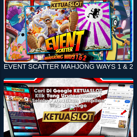
EVENT SCATTER MAHJONG WAYS 1 & 2