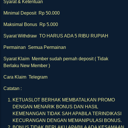
Syarat & Ketentuan
Minimal Deposit Rp 50.000
Maksimal Bonus Rp 5.000
Syarat Withdraw TO HARUS ADA 5 RIBU RUPIAH
Permainan Semua Permainan
Syarat Klaim Member sudah pernah deposit ( Tidak
Berlaku New Member )
Cara Klaim Telegram
Catatan :
KETUASLOT BERHAK MEMBATALKAN PROMO
DENGAN MENARIK BONUS DAN HASIL
KEMENANGAN TIDAK SAH APABILA TERINDIKASI
KECURANGAN DENGAN MEMANIPULASI BONUS.
BONUS TIDAK BERLAKU APABILA ADA KESAMAAN