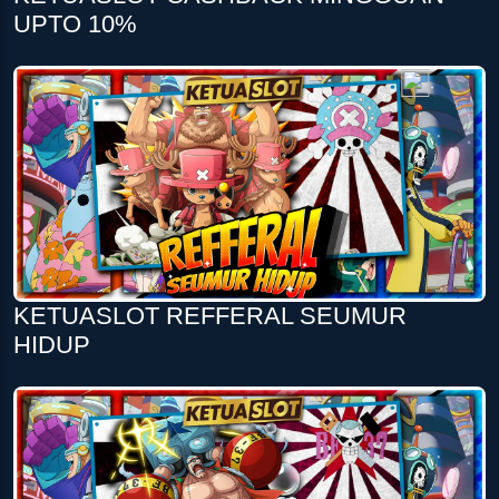
UPTO 10%
KETUASLOT REFFERAL SEUMUR
HIDUP