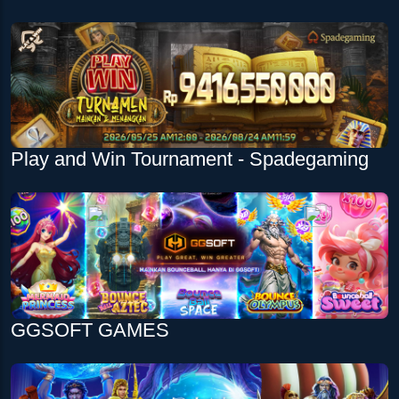
Play and Win Tournament - Spadegaming
GGSOFT GAMES