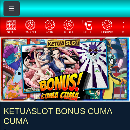
SLOT
CASINO
SPORT
TOGEL
TABLE
FISHING
COCK
KETUASLOT BONUS CUMA
CUMA