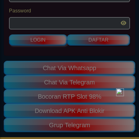
Password
LOGIN
DAFTAR
Chat Via Whatsapp
Chat Via Telegram
Bocoran RTP Slot 98%
Download APK Anti Blokir
Grup Telegram