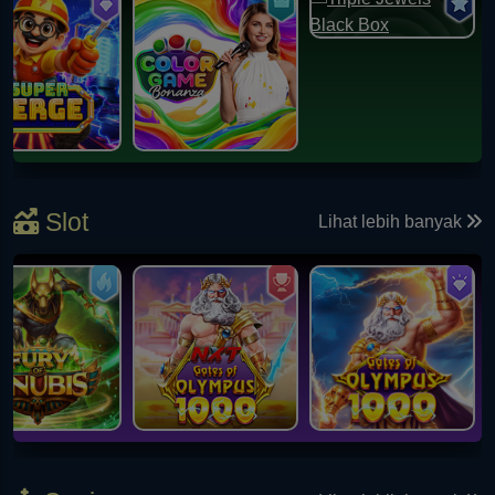
Slot
Lihat lebih banyak