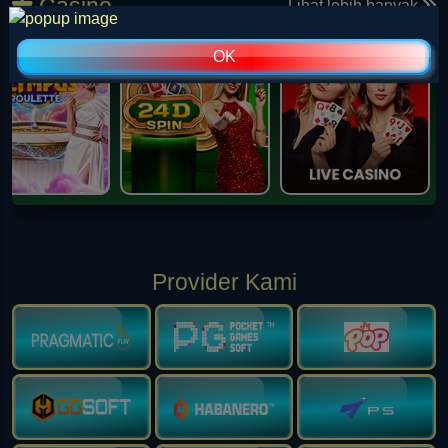
Casino
Lihat lebih banyak
OK
Provider Kami