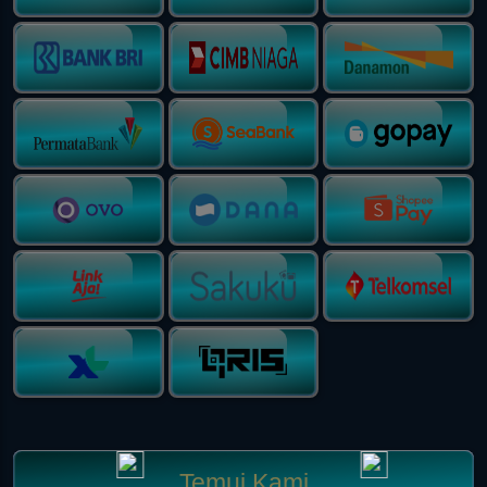
Temui Kami