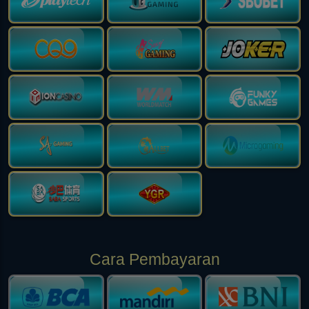
Cara Pembayaran