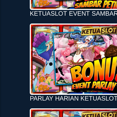
KETUASLOT EVENT SAMBAR
PARLAY HARIAN KETUASLOT