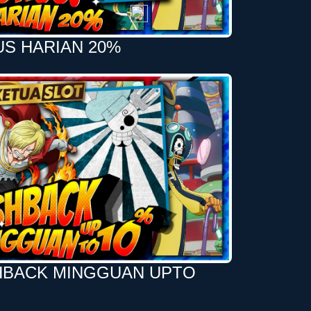
S HARIAN 20%
HBACK MINGGUAN UPTO