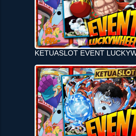
KETUASLOT EVENT LUCKY