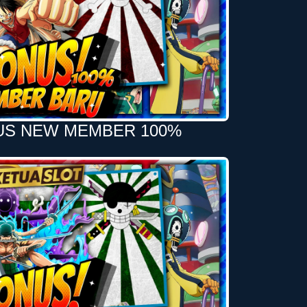
US NEW MEMBER 100%