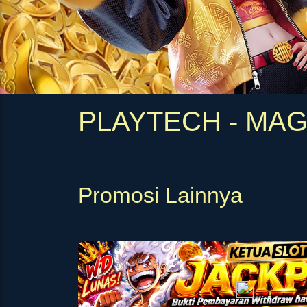
PLAYTECH - MAG
Promosi Lainnya