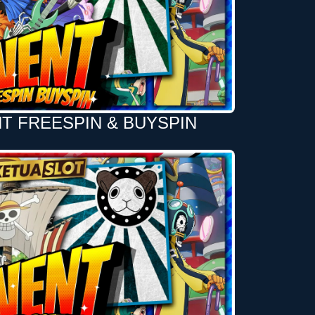
T FREESPIN & BUYSPIN