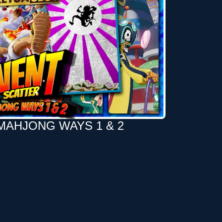
MAHJONG WAYS 1 & 2