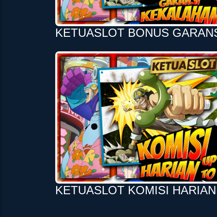
KETUASLOT BONUS GARANS
KETUASLOT KOMISI HARIAN