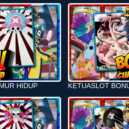
MUR HIDUP
KETUASLOT BON