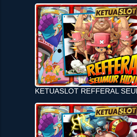
KETUASLOT REFFERAL SEU