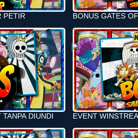
 PETIR
BONUS GATES OF
 TANPA DIUNDI
EVENT WINSTREA