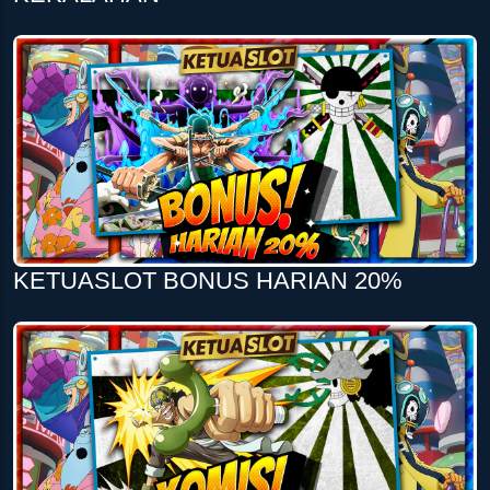
KETUASLOT BONUS HARIAN 20%