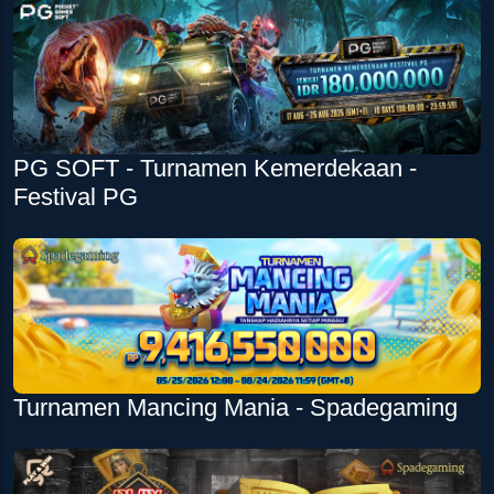
PG SOFT - Turnamen Kemerdekaan -
Festival PG
Turnamen Mancing Mania - Spadegaming