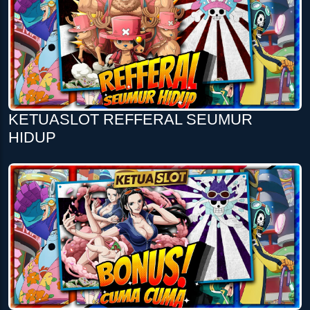
KETUASLOT REFFERAL SEUMUR
HIDUP