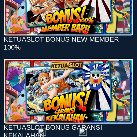
KETUASLOT BONUS NEW MEMBER
100%
KETUASLOT BONUS GARANSI
KEKALAHAN