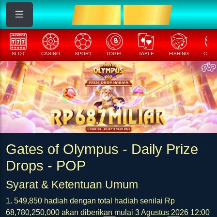
SLOT
CASINO
SPORT
TOGEL
TABLE
FISHING
COCK
Gates of Olympus - Daily Prize
Drops - POP
Syarat & Ketentuan Umum
1. 549,850 hadiah dengan total hadiah senilai Rp
68,780,250,000 akan diberikan mulai 3 Agustus 2026 12:00