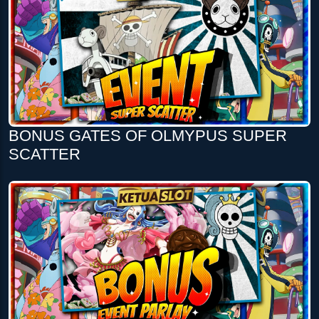
BONUS GATES OF OLMYPUS SUPER
SCATTER